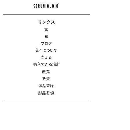
リンクス
家
積
ブログ
我々について
支える
購入できる場所
政策
政策
製品登録
製品登録
CONTACT US
Perum Naga Asri Permai G-18,
Kwarasan, Nogotirto, Gamping, Sleman
D.I.Yogyakarta, Indonesia 55592