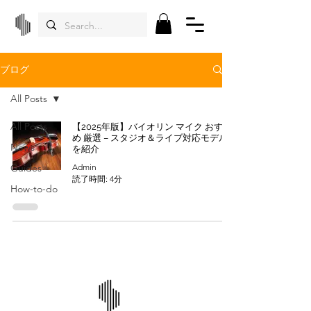
ブログ
All Posts
All Posts
【2025年版】バイオリン マイク おすす
め 厳選 – スタジオ＆ライブ対応モデル
News
を紹介
Guides
Admin
読了時間: 4分
How-to-do