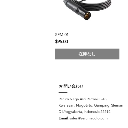
SEM-01
クイックビュー
価格
$95.00
在庫なし
お 問い合わせ
Perum Naga Asri Permai G-18,
Kwarasan, Nogotirto, Gamping, Sleman
D.I.Yogyakarta, Indonesia 55592
Email
:
sales@seruniaudio.com