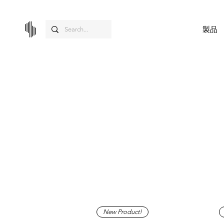
製品
New Product!