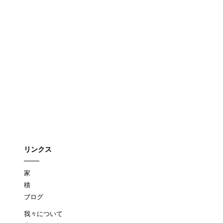
リンクス
家
積
ブログ
我々について