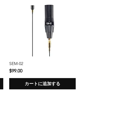
SEM-02
クイックビュー
価格
$99.00
カートに追加する