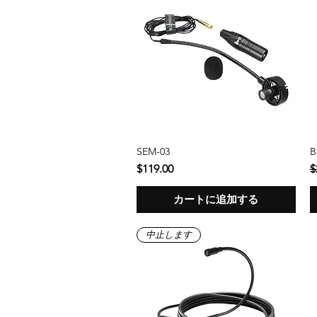
SEM-03
B
クイックビュー
価格
$119.00
$
カートに追加する
中止します