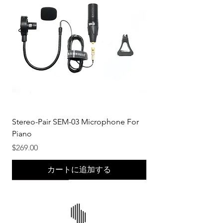
Stereo-Pair SEM-03 Microphone For
Piano
価格
$269.00
カートに追加する
New Product!
New Product!
New Product!
New Product!
New Product!
New Product!
New Product!
New Product!
New Product!
New Product!
New Product!
New Product!