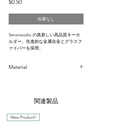
価
$0.50
格
在庫なし
Seruniaudio の真新しい高品質キーホ
ルダー。先進的な金属合金とグラスフ
ァイバーを採用。
Material
金属とグラスファイバー
パッケージ内容: メタルキーリング1
個、小売箱なし。バブルバッグ/段ボ
ールで安全に梱包されています。
関連製品
New Product!