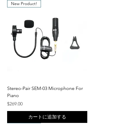
New Product!
LD Systems
WS100-BP
TOA
WMS4500
HTS
WM1104
Stereo-Pair SEM-03 Microphone For
Piano
価格
$269.00
カートに追加する
New Product!
New Product!
New Product!
New Product!
New Product!
New Product!
New Product!
New Product!
New Product!
New Product!
New Product!
New Product!