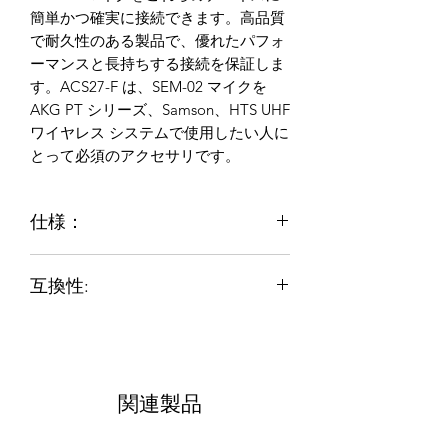
簡単かつ確実に接続できます。高品質
で耐久性のある製品で、優れたパフォ
ーマンスと長持ちする接続を保証しま
す。ACS27-F は、SEM-02 マイクを
AKG PT シリーズ、Samson、HTS UHF
ワイヤレス システムで使用したい人に
とって必須のアクセサリです。
仕様：
Microdotアダプターを使用して
互換性:
Seruniaudio SEM-02マイクをAKG、
Samson、HTSトランスミッターに
AKG
DPT70, DPT700, DPT800,
接続するように設計されています。
PT60, PT80, PT81, PT40, PT45,
信頼性の高い接続を実現する 3 ピ
PT400, PT450, PT470, PT4000,
ン (TA3F) メッキニッケルコネクタ
PT4500 UHF Wireless Systems
設計が特徴です。
関連製品
Samson
UT1L, VT2L
アダプターサイズ:
Audix
R41, R42, R61, R62
Ø10.5mm*38mm (長さ)