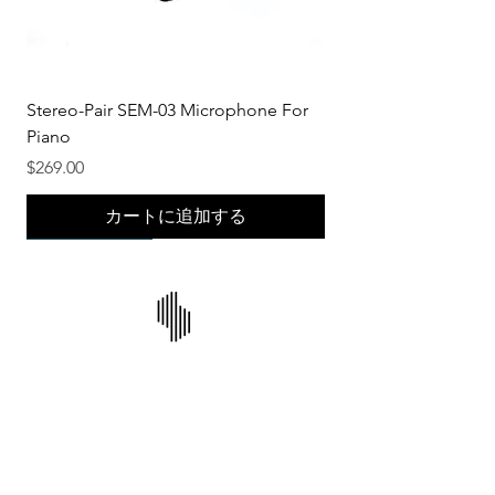
Stereo-Pair SEM-03 Microphone For
Piano
価格
$269.00
カートに追加する
New Product!
New Product!
New Product!
New Product!
New Product!
New Product!
New Product!
New Product!
New Product!
New Product!
New Product!
New Product!
リンクス
家
積