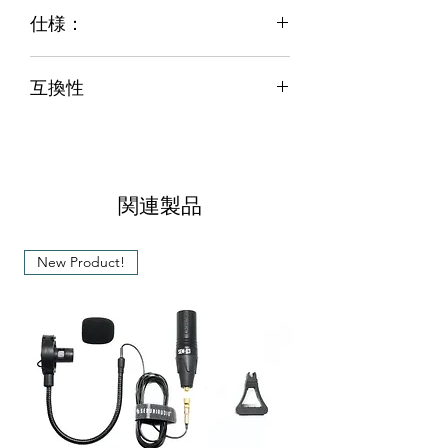
仕様：
Microdotアダプターを使用して
互換性
Seruniaudio SEM-02マイクをゼンハ
イザー送信機に接続するように設計
Sennheiser
Evolution Series, EW100,
されています。
EW300, EW500, G2, G3, SK AVX, SK
1/8 インチ (3.5 mm) ネジロック
D1, SK 1093, SK 20, X2 Digital
TRS 金メッキと黒色のコネクタ設計
Wireless
が特徴で、信頼性の高い接続を実現
関連製品
Audio Ltd.
EN2 TX
します。
Audio2000'S
AWM6031DU,
アダプターサイズ: Ø10mm*43mm
New Product!
AWM6012U, AWM6032DU Series
(長さ)
Line 6
XDR95
Røde Microphone
Røde Link, Røde
Link Filmmaker Kit
Deity
Connect
Saramonic
UW Mic-9
Boya
WM series
Eikon
WM 300, WM 700