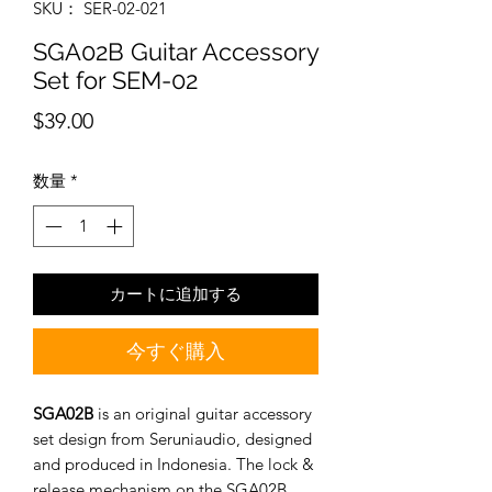
SKU： SER-02-021
SGA02B Guitar Accessory
Set for SEM-02
価
$39.00
格
数量
*
カートに追加する
今すぐ購入
SGA02B
is an original guitar accessory
set design from Seruniaudio, designed
and produced in Indonesia. The lock &
release mechanism on the SGA02B