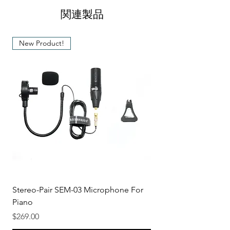
Max. Clip
11.5 cm
Equipped with a Stainless Steel
関連製品
Length
frame
Rubber pads for protection and
Material
Plastic, Rubber,
New Product!
stability when used on your musical
Steel
instrument
Color
Black
Stereo-Pair SEM-03 Microphone For
Piano
価格
$269.00