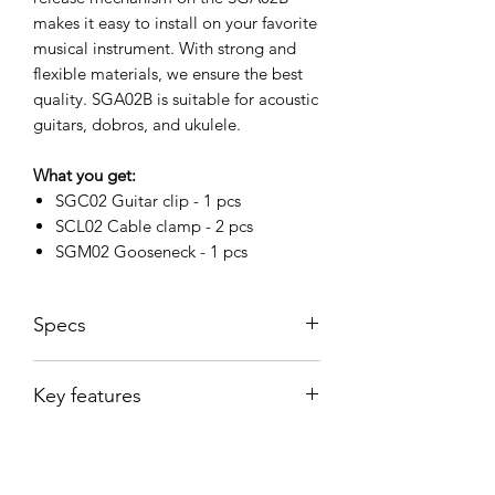
makes it easy to install on your favorite
musical instrument. With strong and
flexible materials, we ensure the best
quality. SGA02B is suitable for acoustic
guitars, dobros, and ukulele.
What you get:
SGC02 Guitar clip - 1 pcs
SCL02 Cable clamp - 2 pcs
SGM02 Gooseneck - 1 pcs
Specs
Dimension
14 x 4.2 x 4 cm
Key features
Gooseneck
5 mm
Diameter
Specially designed for acoustic
guitar, Dobro and Ukulele