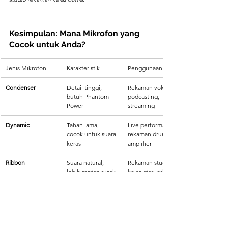
Kesimpulan: Mana Mikrofon yang 
Cocok untuk Anda?
Jenis Mikrofon
Karakteristik
Penggunaan Ideal
Condenser
Detail tinggi, 
Rekaman vokal, 
butuh Phantom 
podcasting, 
Power
streaming
Dynamic
Tahan lama, 
Live performance, 
cocok untuk suara 
rekaman drum, 
keras
amplifier
Ribbon
Suara natural, 
Rekaman studio 
lebih rentan rusak
kelas atas, orkestra
Jika Anda membutuhkan mikrofon untuk 
rekaman 
vokal & podcasting
, pilih 
mikrofon kondensor
. Jika 
Anda sering tampil 
live atau merekam suara keras
, 
gunakan 
mikrofon dinamis
. Sementara itu, jika Anda 