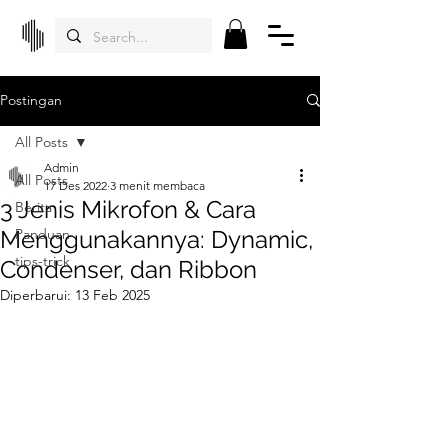
Postingan
All Posts
Admin
All Posts
17 Des 2022
3 menit membaca
3 Jenis Mikrofon & Cara
Berita
Menggunakannya: Dynamic,
Panduan
tips-trick
Condenser, dan Ribbon
Diperbarui:
13 Feb 2025