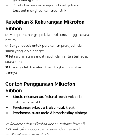
Perubahan medan magnet akibat getaran 
tersebut menghasilkan arus listrik.
Kelebihan & Kekurangan Mikrofon 
Ribbon
✅ Mampu menangkap detail frekuensi tinggi secara 
natural.
✅ Sangat cocok untuk perekaman jarak jauh dan 
suara yang lebih hangat.
❌ Pita aluminium sangat rapuh dan rentan terhadap 
suara keras.
❌ Biasanya lebih mahal dibandingkan mikrofon 
lainnya.
Contoh Penggunaan Mikrofon 
Ribbon
Studio rekaman profesional
 untuk vokal dan 
instrumen akustik.
Perekaman orkestra & alat musik klasik
.
Perekaman suara radio & broadcasting vintage
.
📌 
Rekomendasi mikrofon ribbon terbaik: Royer R-
121, mikrofon ribbon yang sering digunakan di 
studio rekaman kelas dunia.