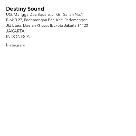
Destiny Sound
UG, Mangga Dua Square, Jl. Gn. Sahari No.1
Blok B.27, Pademangan Bar., Kec. Pademangan,
Jkt Utara, Daerah Khusus Ibukota Jakarta 14420
JAKARTA
INDONESIA
Instagram
Musicadei
Jl. Panglima Polim VIII No.2B, Melawai, Kec. Kby.
Baru, Kota Jakarta Selatan, Daerah Khusus
Ibukota Jakarta 12160
JAKARTA
INDONESIA
Instagram
Saira Music
Sedayu City Boulevard Blok F No.057, RT.2/RW.9,
Cakung Bar., Kec. Cakung, Daerah Khusus