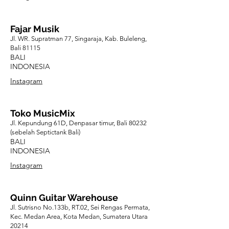
Fajar Musik
Jl. WR. Supratman 77, Singaraja, Kab. Buleleng,
Bali 81115
BALI
INDONESIA
Instagram
Toko MusicMix
Jl. Kepundung 61D, Denpasar timur, Bali 80232
(sebelah Septictank Bali)
BALI
INDONESIA
Instagram
Quinn Guitar Warehouse
Jl. Sutrisno No.133b, RT.02, Sei Rengas Permata,
Kec. Medan Area, Kota Medan, Sumatera Utara
20214