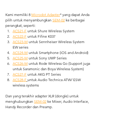
Kami memiliki 8 
Microdot Adapter
* yang dapat Anda 
pilih untuk menyambungkan 
SEM-02
 ke berbagai 
perangkat, seperti: 
ACS21-F
 untuk Shure Wireless System
ACS22-F
 untuk Fifine K037
ACS23-M
 untuk Sennheiser Wireless System 
EW series
ACS24-M
 untuk Smartphone (iOS and Android)
ACS25-M
 untuk Sony UWP Series
ACS26-M
 untuk Rode Wireless Go (Support juga 
untuk Saramonic dan Boya Wireless System)
ACS27-F
 untuk AKG PT Series
ACS28-F
untuk 
Audio Technica ATW/ ESW 
wireless systems
Dan yang terakhir adapter XLR (dongle) untuk 
menghubungkan 
SEM-02
 ke Mixer, Audio Interface, 
Handy Recorder dan Preamp.