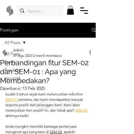
Postingan
All Posts
Admin
All Posts
31 Agu 2023
2 menit membaca
Perbandingan fitur SEM-02
Berita
dan SEM-01 : Apa yang
Panduan
tips-trick
Membedakan?
Diperbarui:
13 Feb 2025
Sudah 5 tahun sejak kami meluncurkan mikrofon 
SEM-01
 pertama, dan kami mendapatkan banyak 
respons positif dari pelanggan kami. Kami akan 
melanjutkan tren positif ini, dan tebak apa? 
SEM-02
akhirnya hadir! 
Anda mungkin memiliki berbagai pertanyaan 
mengenai apa yang baru di 
SEM-02
, apakah 