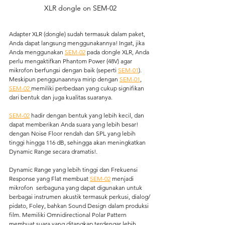
XLR dongle on SEM-02
Adapter XLR (dongle) sudah termasuk dalam paket, 
Anda dapat langsung menggunakannya! Ingat, jika 
Anda menggunakan 
SEM-02
 pada dongle XLR, Anda 
perlu mengaktifkan Phantom Power (48V) agar 
mikrofon berfungsi dengan baik (seperti 
SEM-01
). 
Meskipun penggunaannya mirip dengan 
SEM-01
, 
SEM-02 
memiliki perbedaan yang cukup signifikan 
dari bentuk dan juga kualitas suaranya.
SEM-02
 hadir dengan bentuk yang lebih kecil, dan 
dapat memberikan Anda suara yang lebih besar! 
dengan Noise Floor rendah dan SPL yang lebih 
tinggi hingga 116 dB, sehingga akan meningkatkan 
Dynamic Range secara dramatis!.
Dynamic Range yang lebih tinggi dan Frekuensi 
Response yang Flat membuat 
SEM-02
 menjadi 
mikrofon  serbaguna yang dapat digunakan untuk 
berbagai instrumen akustik termasuk perkusi, dialog/ 
pidato, Foley, bahkan Sound Design dalam produksi 
film. Memiliki Omnidirectional Polar Pattern 
membuat suara yang ditangkap terdengar lebih 