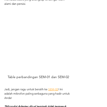
alami dan persisi.
Table perbandingan SEM-01 dan SEM-02
Jadi, jangan ragu untuk beralih ke 
SEM-02
! Ini 
adalah mikrofon paling serbaguna yang hadir untuk 
Anda!
*Microdot Adapter dijual terpisah tidak termasuk 