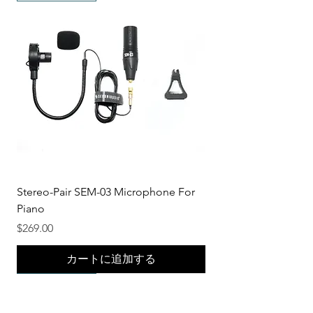
Stereo-Pair SEM-03 Microphone For
Piano
価格
$269.00
カートに追加する
New Product!
New Product!
New Product!
New Product!
New Product!
New Product!
New Product!
New Product!
New Product!
New Product!
New Product!
New Product!