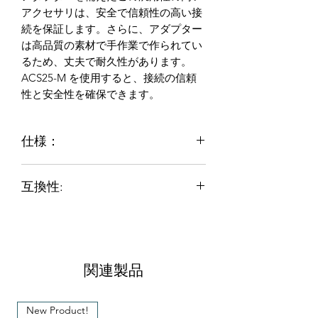
アクセサリは、安全で信頼性の高い接
続を保証します。さらに、アダプター
は高品質の素材で手作業で作られてい
るため、丈夫で耐久性があります。
ACS25-M を使用すると、接続の信頼
性と安全性を確保できます。
仕様：
Microdotアダプターを使用して
互換性:
Seruniaudio SEM-02マイクをSony
トランスミッターに接続するために
Sony
Freedom WRT 805 UTX-B03
設計されています。
UTX-B1 UTX-B2 UWP-D Wireless
1/8インチ(3.5mm)のネジロックTRS
Systems
ゴールドメッキ、信頼性の高い接続
のための黒色のコネクタ設計を備え
関連製品
ています。
アダプターサイズ:Ø10mm *
New Product!
43mm(長さ)