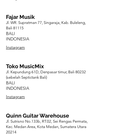
Fajar Musik
Jl. WR. Supratman 77, Singaraja, Kab. Buleleng,
Bali 81115
BALI
INDONESIA
Instagram
Toko MusicMix
Jl. Kepundung 61D, Denpasar timur, Bali 80232
(sebelah Septictank Bali)
BALI
INDONESIA
Instagram
Quinn Guitar Warehouse
Jl. Sutrisno No.133b, RT.02, Sei Rengas Permata,
Kec. Medan Area, Kota Medan, Sumatera Utara
20214