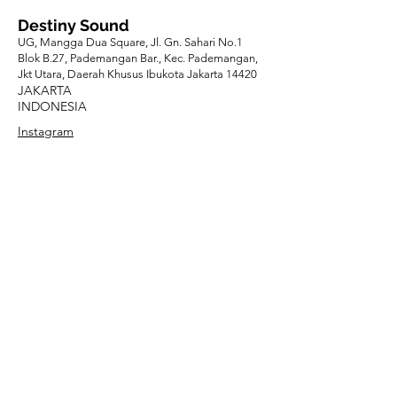
Destiny Sound
UG, Mangga Dua Square, Jl. Gn. Sahari No.1
Blok B.27, Pademangan Bar., Kec. Pademangan,
Jkt Utara, Daerah Khusus Ibukota Jakarta 14420
JAKARTA
INDONESIA
Instagram
Musicadei
Jl. Panglima Polim VIII No.2B, Melawai, Kec. Kby.
Baru, Kota Jakarta Selatan, Daerah Khusus
Ibukota Jakarta 12160
JAKARTA
INDONESIA
Instagram
Saira Music
Sedayu City Boulevard Blok F No.057, RT.2/RW.9,
Cakung Bar., Kec. Cakung, Daerah Khusus