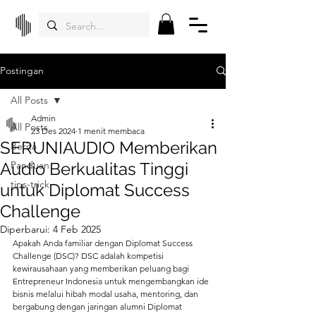
Postingan
All Posts
Admin
All Posts
23 Des 2024
1 menit membaca
SERUNIAUDIO Memberikan
Berita
Audio Berkualitas Tinggi
Panduan
tips-trick
untuk Diplomat Success
Challenge
Diperbarui:
4 Feb 2025
Apakah Anda familiar dengan Diplomat Success 
Challenge (DSC)? DSC adalah kompetisi 
kewirausahaan yang memberikan peluang bagi 
Entrepreneur Indonesia untuk mengembangkan ide 
bisnis melalui hibah modal usaha, mentoring, dan 
bergabung dengan jaringan alumni Diplomat 