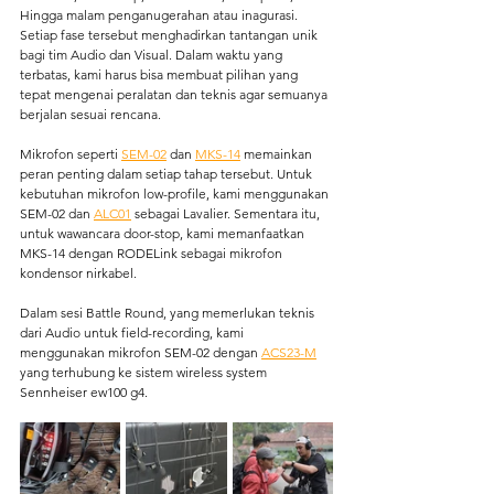
Hingga malam penganugerahan atau inagurasi. 
Setiap fase tersebut menghadirkan tantangan unik 
bagi tim Audio dan Visual. Dalam waktu yang 
terbatas, kami harus bisa membuat pilihan yang 
tepat mengenai peralatan dan teknis agar semuanya 
berjalan sesuai rencana.
Mikrofon seperti 
SEM-02
 dan 
MKS-14
 memainkan 
peran penting dalam setiap tahap tersebut. Untuk 
kebutuhan mikrofon low-profile, kami menggunakan 
SEM-02 dan 
ALC01
 sebagai Lavalier. Sementara itu, 
untuk wawancara door-stop, kami memanfaatkan 
MKS-14 dengan RODELink sebagai mikrofon 
kondensor nirkabel.
Dalam sesi Battle Round, yang memerlukan teknis 
dari Audio untuk field-recording, kami 
menggunakan mikrofon SEM-02 dengan 
ACS23-M
yang terhubung ke sistem wireless system 
Sennheiser ew100 g4. 